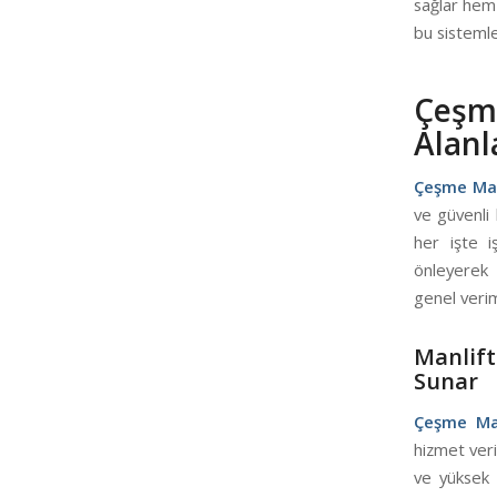
sağlar hem
bu sistemle
Çeşm
Alanla
Çeşme Man
ve güvenli
her işte i
önleyerek 
genel veriml
Manlif
Sunar
Çeşme Man
hizmet veri
ve yüksek 