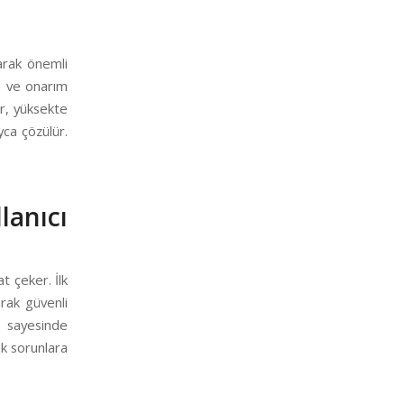
larak önemli
ım ve onarım
ar, yüksekte
yca çözülür.
lanıcı
t çeker. İlk
arak güvenli
i sayesinde
ik sorunlara