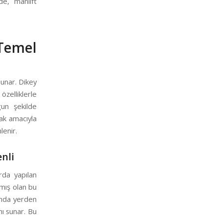
de, manlift
Temel
sunar. Dikey
zelliklerle
un şekilde
ak amacıyla
lenir.
nli
rda yapılan
lmış olan bu
anda yerden
nı sunar. Bu