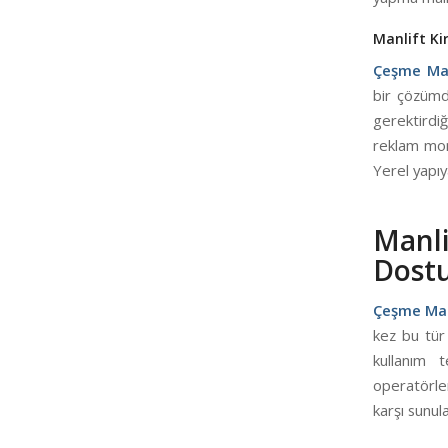
Manlift Ki
Çeşme Man
bir çözümdü
gerektirdiğ
reklam mont
Yerel yapıy
Manli
Dostu
Çeşme Man
kez bu tür 
kullanım t
operatörler
karşı sunul