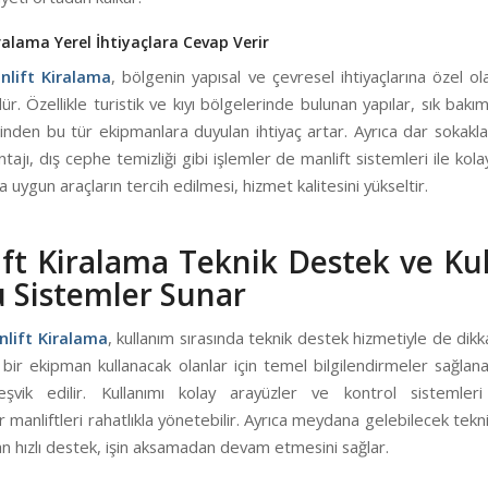
ralama Yerel İhtiyaçlara Cevap Verir
lift Kiralama
, bölgenin yapısal ve çevresel ihtiyaçlarına özel o
r. Özellikle turistik ve kıyı bölgelerinde bulunan yapılar, sık bak
inden bu tür ekipmanlara duyulan ihtiyaç artar. Ayrıca dar sokakl
ajı, dış cephe temizliği gibi işlemler de manlift sistemleri ile kola
a uygun araçların tercih edilmesi, hizmet kalitesini yükseltir.
ft Kiralama Teknik Destek ve Kul
 Sistemler Sunar
lift Kiralama
, kullanım sırasında teknik destek hizmetiyle de dikka
bir ekipman kullanacak olanlar için temel bilgilendirmeler sağlan
eşvik edilir. Kullanımı kolay arayüzler ve kontrol sistemler
 manliftleri rahatlıkla yönetebilir. Ayrıca meydana gelebilecek tekn
an hızlı destek, işin aksamadan devam etmesini sağlar.