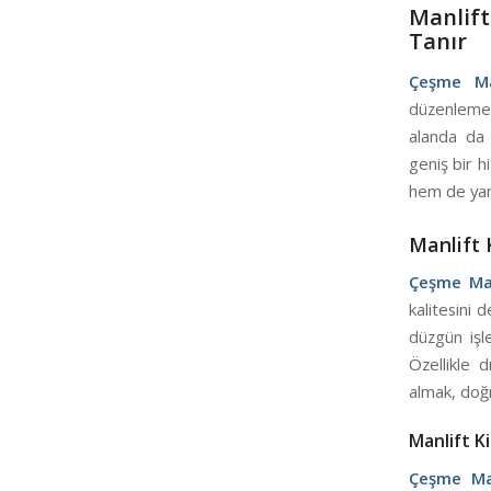
Manlift
Tanır
Çeşme Ma
düzenlemel
alanda da 
geniş bir h
hem de yar
Manlift 
Çeşme Man
kalitesini 
düzgün işl
Özellikle 
almak, doğ
Manlift K
Çeşme Man