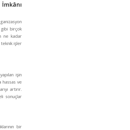
m İmkânı
rganizasyon
gibi birçok
in ne kadar
teknik işler
yapılan işin
ha hassas ve
yı artırır.
li sonuçlar
larının bir