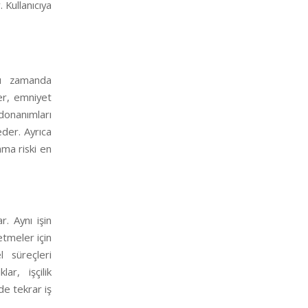
 Kullanıcıya
ynı zamanda
ler, emniyet
 donanımları
eder. Ayrıca
nma riski en
r. Aynı işin
etmeler için
 süreçleri
ar, işçilik
de tekrar iş