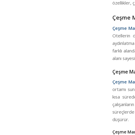
özellikler,
Çeşme Ma
Çeşme Man
Otellerin 
aydınlatma 
farklı alan
alanı saye
Çeşme Man
Çeşme Man
ortamı suna
kısa süred
çalışanlar
süreçlerde 
düşürür.
Çeşme Manl