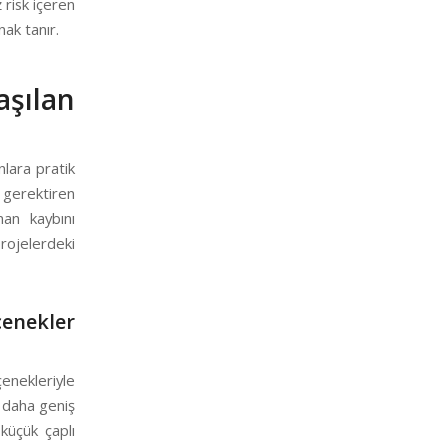
risk içeren
ak tanır.
şılan
nlara pratik
 gerektiren
man kaybını
rojelerdeki
enekler
enekleriyle
ı daha geniş
küçük çaplı