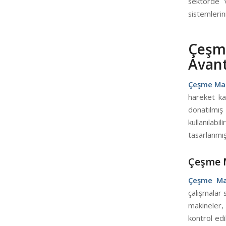
sektörde v
sistemlerin
Çeşm
Avant
Çeşme Man
hareket ka
donatılmı
kullanılab
tasarlanmış
Çeşme M
Çeşme Ma
çalışmalar 
makineler,
kontrol edi