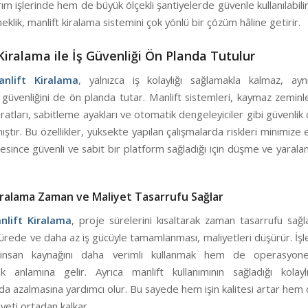
m işlerinde hem de büyük ölçekli şantiyelerde güvenle kullanılabilir.
eklik, manlift kiralama sistemini çok yönlü bir çözüm hâline getirir.
Kiralama ile İş Güvenliği Ön Planda Tutulur
nlift Kiralama
, yalnızca iş kolaylığı sağlamakla kalmaz, a
n güvenliğini de ön planda tutar. Manlift sistemleri, kaymaz zemin
atları, sabitleme ayakları ve otomatik dengeleyiciler gibi güvenlik
mıştır. Bu özellikler, yüksekte yapılan çalışmalarda riskleri minimize 
esince güvenli ve sabit bir platform sağladığı için düşme ve yarala
iralama Zaman ve Maliyet Tasarrufu Sağlar
lift Kiralama
, proje sürelerini kısaltarak zaman tasarrufu sağla
ürede ve daha az iş gücüyle tamamlanması, maliyetleri düşürür. İşl
nsan kaynağını daha verimli kullanmak hem de operasyonel
ak anlamına gelir. Ayrıca manlift kullanımının sağladığı kolaylıkl
 da azalmasına yardımcı olur. Bu sayede hem işin kalitesi artar hem 
yeti ortadan kalkar.