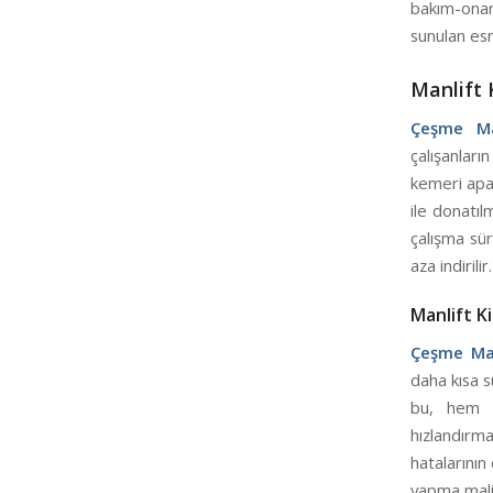
bakım-onarı
sunulan esn
Manlift 
Çeşme Ma
çalışanları
kemeri apar
ile donatıl
çalışma sür
aza indirilir.
Manlift K
Çeşme Man
daha kısa s
bu, hem i
hızlandırm
hatalarının
yapma mali