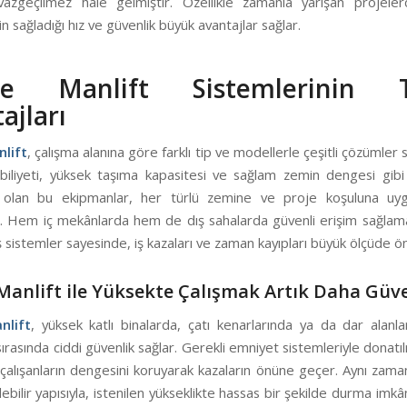
azgeçilmez hâle gelmiştir. Özellikle zamanla yarışan projeler
in sağladığı hız ve güvenlik büyük avantajlar sağlar.
e Manlift Sistemlerinin 
ajları
lift
, çalışma alanına göre farklı tip ve modellerle çeşitli çözümler 
biliyeti, yüksek taşıma kapasitesi ve sağlam zemin dengesi gibi ö
ş olan bu ekipmanlar, her türlü zemine ve proje koşuluna uyg
ilir. Hem iç mekânlarda hem de dış sahalarda güvenli erişim sağlam
 sistemler sayesinde, iş kazaları ve zaman kayıpları büyük ölçüde ön
anlift ile Yüksekte Çalışmak Artık Daha Güve
nlift
, yüksek katlı binalarda, çatı kenarlarında ya da dar alanla
sırasında ciddi güvenlik sağlar. Gerekli emniyet sistemleriyle donatı
 çalışanların dengesini koruyarak kazaların önüne geçer. Aynı zam
lebilir yapısıyla, istenilen yükseklikte hassas bir şekilde durma imkâ