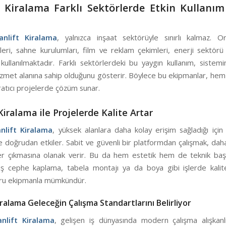
 Kiralama Farklı Sektörlerde Etkin Kullanı
nlift Kiralama
, yalnızca inşaat sektörüyle sınırlı kalmaz. O
eri, sahne kurulumları, film ve reklam çekimleri, enerji sektörü 
kullanılmaktadır. Farklı sektörlerdeki bu yaygın kullanım, sistem
izmet alanına sahip olduğunu gösterir. Böylece bu ekipmanlar, hem 
atıcı projelerde çözüm sunar.
Kiralama ile Projelerde Kalite Artar
lift Kiralama
, yüksek alanlara daha kolay erişim sağladığı için 
de doğrudan etkiler. Sabit ve güvenli bir platformdan çalışmak, da
er çıkmasına olanak verir. Bu da hem estetik hem de teknik başarı
dış cephe kaplama, tabela montajı ya da boya gibi işlerde kalite
ru ekipmanla mümkündür.
iralama Geleceğin Çalışma Standartlarını Belirliyor
lift Kiralama
, gelişen iş dünyasında modern çalışma alışkanlık