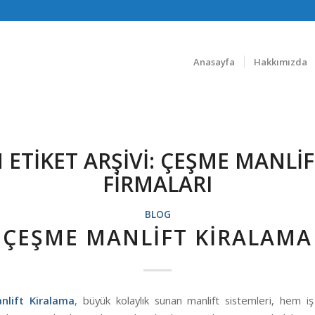
Anasayfa
Hakkımızda
 ETIKET ARŞIVI:
ÇEŞME MANLIF
FIRMALARI
BLOG
ÇEŞME MANLIFT KIRALAMA
lift Kiralama
, büyük kolaylık sunan manlift sistemleri, hem iş 