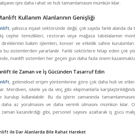
 çalışanın işini daha rahat ve hızlı tamamlamasını mümkün kılar.
nlift Kullanım Alanlarının Genişliği
lift
, yalnızca inşaat sektöründe değil, çok sayıda farklı alanda da te
dış cephe temizlikleri, restoran veya mağaza tabelalarının mont
direklerinin bakım işlemleri, konser ve etkinlik sahne kurulumları
da bu sistemlerden yararlanılır. Farklı sektörlere hitap eden çok yö
sinde, manlift sistemleri her geçen gün daha fazla önem kazanmakta
lift ile Zaman ve İş Gücünden Tasarruf Edin
lift
, geleneksel erişim yöntemlerine göre çok daha hızlı ve etkin
r. Merdiven, iskele ya da vinç gibi ekipmanlarla karşılaştırıldığın
e kurulup kullanılabilir. Bu da işlerin zamanında tamamlanmasını
ın daha az yorulmasını ve daha verimli olmasını mümkün kılar. 
zaman kazandırdığı gibi, personel sayısını azaltarak iş gücü mali
ift ile Dar Alanlarda Bile Rahat Hareket