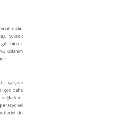
rcih edilir.
ajı, yüksek
 gibi birçok
nlü kullanım
dır.
 bir çalışma
da, çok daha
 sağlarken,
Operasyonel
yetlerini de