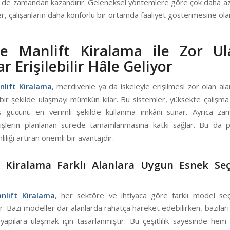
 de zamandan kazandırır. Geleneksel yöntemlere göre çok daha az 
r, çalışanların daha konforlu bir ortamda faaliyet göstermesine olan
e Manlift Kiralama ile Zor Ula
r Erişilebilir Hâle Geliyor
lift Kiralama
, merdivenle ya da iskeleyle erişilmesi zor olan ala
 bir şekilde ulaşmayı mümkün kılar. Bu sistemler, yüksekte çalışma
ş gücünü en verimli şekilde kullanma imkânı sunar. Ayrıca za
işlerin planlanan sürede tamamlanmasına katkı sağlar. Bu da p
iliği artıran önemli bir avantajdır.
t Kiralama Farklı Alanlara Uygun Esnek Seç
lift Kiralama
, her sektöre ve ihtiyaca göre farklı model seç
r. Bazı modeller dar alanlarda rahatça hareket edebilirken, bazılar
yapılara ulaşmak için tasarlanmıştır. Bu çeşitlilik sayesinde hem 