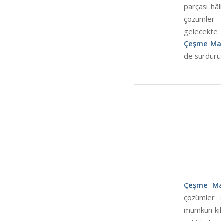
parçası hâl
çözümler 
gelecekte 
Çeşme Ma
de sürdürül
Çeşme Ma
çözümler s
mümkün kıl