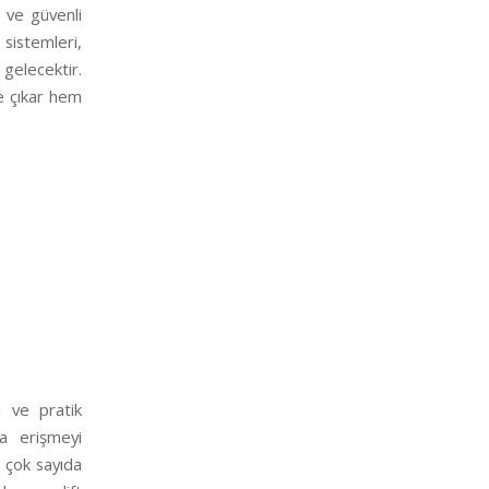
ı ve güvenli
istemleri,
gelecektir.
e çıkar hem
i ve pratik
la erişmeyi
 çok sayıda