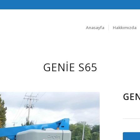
Anasayfa
Hakkımızda
GENIE S65
GEN